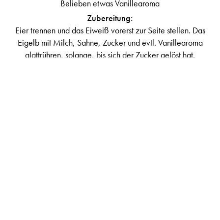
Belieben etwas Vanillearoma
Zubereitung:
Eier trennen und das Eiweiß vorerst zur Seite stellen. Das
Eigelb mit Milch, Sahne, Zucker und evtl. Vanillearoma
glattrühren, solange, bis sich der Zucker gelöst hat.
Danach das Eiweiß steif schlagen und unter die Masse
mit dem Eigelb heben. Unterdessen vorsichtig die
gewünschte Menge Alkohol unterrühren. Für einige
Stunden im Kühlschrank durchziehen lassen. Nach
Geschmack mit Honig aromatisieren. In einem großen
Glas servieren. Kräftigt, stärkt und schmeckt!
BUTTERMILCH -
FRUCHTGETRÄNK
Dieses fruchtige Rezeptidee für ein Buttermilch–