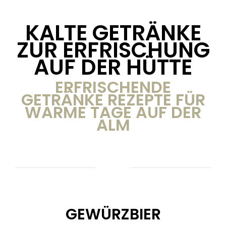
KALTE GETRÄNKE
ZUR ERFRISCHUNG
AUF DER HÜTTE
ERFRISCHENDE
GETRÄNKE REZEPTE FÜR
WARME TAGE AUF DER
ALM
GEWÜRZBIER