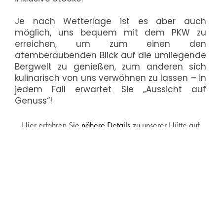
Je nach Wetterlage ist es aber auch
möglich, uns bequem mit dem PKW zu
erreichen, um zum einen den
atemberaubenden Blick auf die umliegende
Bergwelt zu genießen, zum anderen sich
kulinarisch von uns verwöhnen zu lassen – in
jedem Fall erwartet Sie „Aussicht auf
Genuss“!
Hier erfahren Sie
nähere Details
zu unserer Hütte auf
1000m Höhe!
Kontakt
Berggasthof Enzianhütte
Erlbergweg
5700 Zell am See
Österreich
Tel.: +43 664 735 558 53